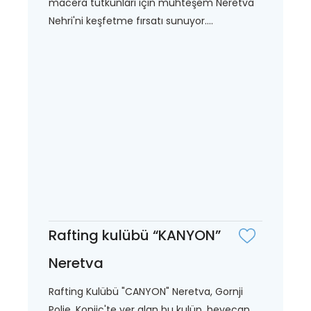
macera tutkunları için muhteşem Neretva
Nehri'ni keşfetme fırsatı sunuyor....
Rafting kulübü “KANYON”
Neretva
Rafting Kulübü "CANYON" Neretva, Gornji
Polje, Konjic'te yer alan bu kulüp, heyecan