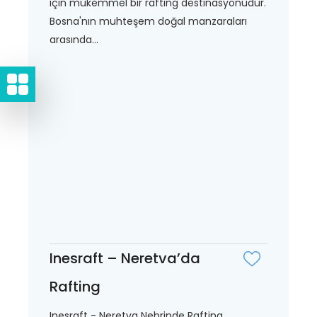
için mükemmel bir rafting destinasyonudur.
Bosna'nın muhteşem doğal manzaraları
arasında...
Inesraft – Neretva’da
Rafting
Inesraft - Neretva Nehrinde Rafting,