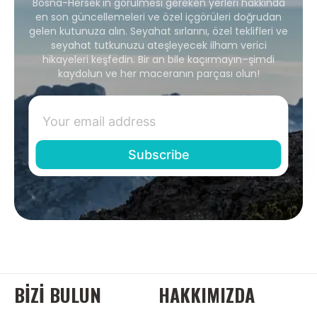
Bosna-Hersek'in görülmesi gereken yerleri hakkında
en son güncellemeleri ve özel içgörüleri doğrudan
gelen kutunuza alın. Seyahat sırlarını, özel teklifleri ve
seyahat tutkunuzu ateşleyecek ilham verici
hikayeleri keşfedin. Bir an bile kaçırmayın–şimdi
kaydolun ve her maceranın parçası olun!
BIZI BULUN
HAKKIMIZDA