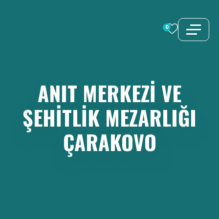
İçeriğe
atla
0
ANIT
MERKEZI
VE
ŞEHITLIK
MEZARLIĞI
ÇARAKOVO