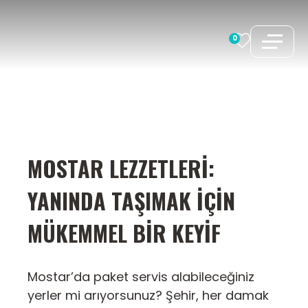
İçeriğe
atla
0
MOSTAR LEZZETLERI:
YANINDA TAŞIMAK İÇIN
MÜKEMMEL BIR KEYIF
Mostar’da paket servis alabileceğiniz
yerler mi arıyorsunuz? Şehir, her damak