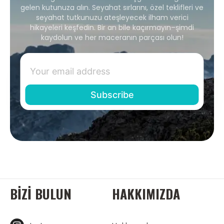
gelen kutunuza alın. Seyahat sırlarını, özel teklifleri ve
seyahat tutkunuzu ateşleyecek ilham verici
hikayeleri keşfedin. Bir an bile kaçırmayın–şimdi
kaydolun ve her maceranın parçası olun!
BIZI BULUN
HAKKIMIZDA