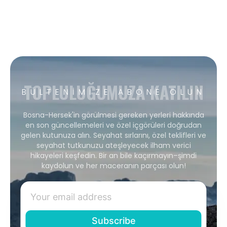
TOPLULUĞUMUZA KATILIN
BÜLTENIMIZE ABONE OLUN
Bosna-Hersek'in görülmesi gereken yerleri hakkında
en son güncellemeleri ve özel içgörüleri doğrudan
gelen kutunuza alın. Seyahat sırlarını, özel teklifleri ve
seyahat tutkunuzu ateşleyecek ilham verici
hikayeleri keşfedin. Bir an bile kaçırmayın–şimdi
kaydolun ve her maceranın parçası olun!