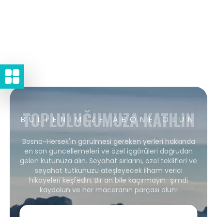
TOPLULUĞUMUZA KATILIN
BÜLTENIMIZE ABONE OLUN
Bosna-Hersek'in görülmesi gereken yerleri hakkında
en son güncellemeleri ve özel içgörüleri doğrudan
gelen kutunuza alın. Seyahat sırlarını, özel teklifleri ve
seyahat tutkunuzu ateşleyecek ilham verici
hikayeleri keşfedin. Bir an bile kaçırmayın–şimdi
kaydolun ve her maceranın parçası olun!