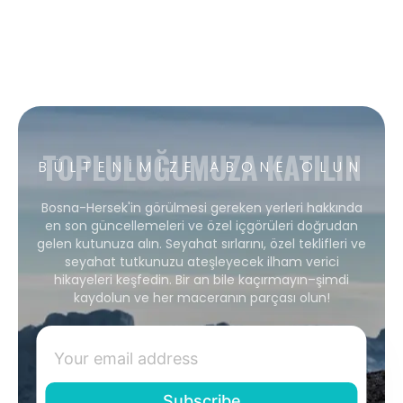
TOPLULUĞUMUZA KATILIN
BÜLTENIMIZE ABONE OLUN
Bosna-Hersek'in görülmesi gereken yerleri hakkında
en son güncellemeleri ve özel içgörüleri doğrudan
gelen kutunuza alın. Seyahat sırlarını, özel teklifleri ve
seyahat tutkunuzu ateşleyecek ilham verici
hikayeleri keşfedin. Bir an bile kaçırmayın–şimdi
kaydolun ve her maceranın parçası olun!