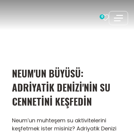
İçeriğe
atla
0
NEUM'UN BÜYÜSÜ:
ADRIYATIK DENIZI'NIN SU
CENNETINI KEŞFEDIN
Neum’un muhteşem su aktivitelerini
keşfetmek ister misiniz? Adriyatik Denizi