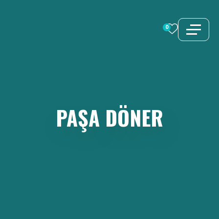
İçeriğe
atla
0
PAŞA
DÖNER