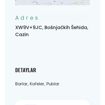
Adres
XW9V+9JC, Bošnjačkih Šehida,
Cazin
DETAYLAR
Barlar, Kafeler, Publar