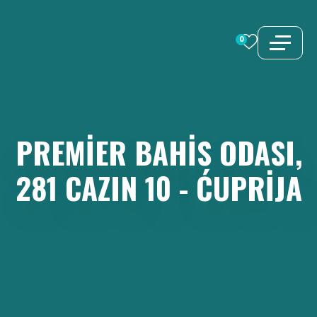
İçeriğe
atla
0
PREMIER
BAHIS
ODASI,
281
CAZIN
10
-
ĆUPRIJA