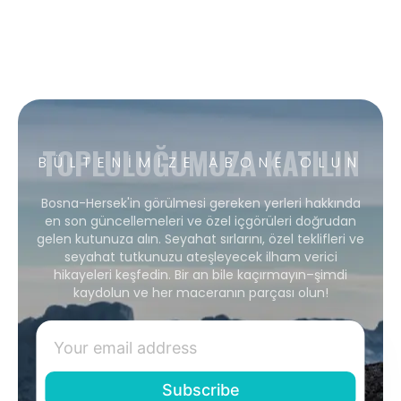
TOPLULUĞUMUZA KATILIN
BÜLTENIMIZE ABONE OLUN
Bosna-Hersek'in görülmesi gereken yerleri hakkında
en son güncellemeleri ve özel içgörüleri doğrudan
gelen kutunuza alın. Seyahat sırlarını, özel teklifleri ve
seyahat tutkunuzu ateşleyecek ilham verici
hikayeleri keşfedin. Bir an bile kaçırmayın–şimdi
kaydolun ve her maceranın parçası olun!