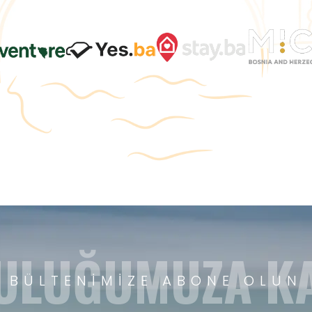
ULUĞUMUZA KA
BÜLTENIMIZE ABONE OLUN