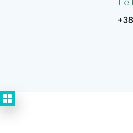
Te
+38