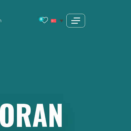
0
m
TORAN