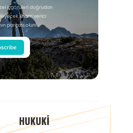
zel içgörüleri doğrudan
şleyecek ilham verici
ın parçası olun!
HUKUKI