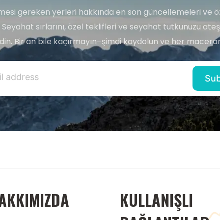
esi gereken yerleri hakkında en son güncellemeleri ve ö
 Seyahat sırlarını, özel teklifleri ve seyahat tutkunuzu ate
edin. Bir an bile kaçırmayın–şimdi kaydolun ve her maceran
AKKIMIZDA
KULLANIŞLI