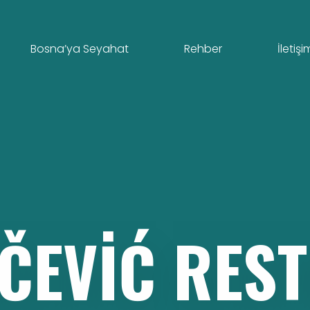
Bosna’ya Seyahat
Rehber
İletişi
ČEVIĆ
RES