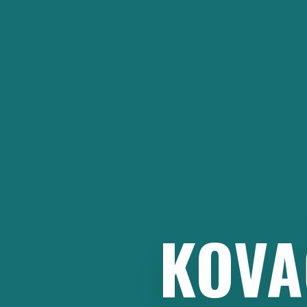
İçeriğe
atla
KOVA