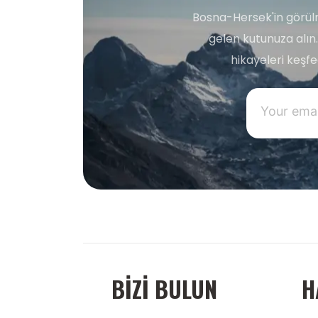
Bosna-Hersek'in görülm
gelen kutunuza alın.
hikayeleri keşf
BIZI BULUN
H