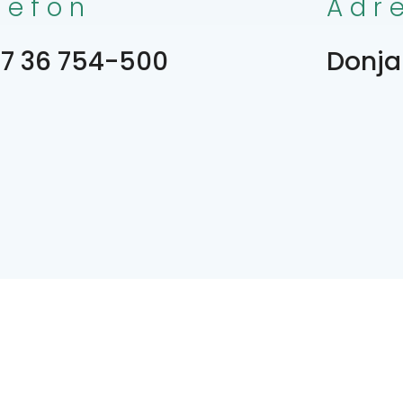
lefon
Adr
7 36 754-500
Donja