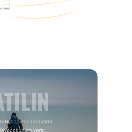
TILIN
zel içgörüleri doğrudan
şleyecek ilham verici