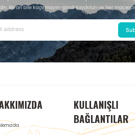
edin. Bir an bile kaçırmayın–şimdi kaydolun ve her maceran
AKKIMIZDA
KULLANIŞLI
BAĞLANTILAR
kkımızda