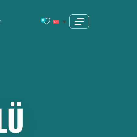
0
m
LÜ