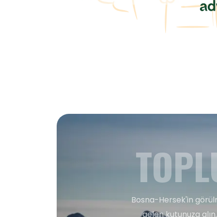
TOPL
Bosna-Hersek'in görülm
gelen kutunuza alın.