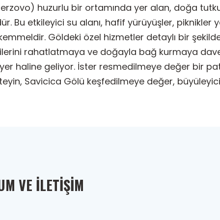
zovo) huzurlu bir ortamında yer alan, doğa tutkunl
dür. Bu etkileyici su alanı, hafif yürüyüşler, piknik
mükemmeldir. Göldeki özel hizmetler detaylı bir şeki
ilerini rahatlatmaya ve doğayla bağ kurmaya davet
yer haline geliyor. İster resmedilmeye değer bir pa
teyin, Savicica Gölü keşfedilmeye değer, büyüleyici
M VE İLETIŞIM