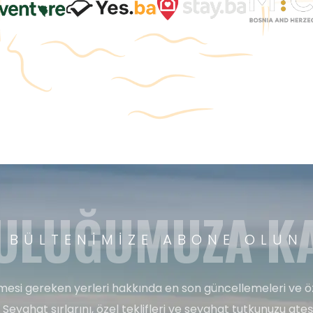
ULUĞUMUZA KA
BÜLTENIMIZE ABONE OLUN
esi gereken yerleri hakkında en son güncellemeleri ve ö
 Seyahat sırlarını, özel teklifleri ve seyahat tutkunuzu ate