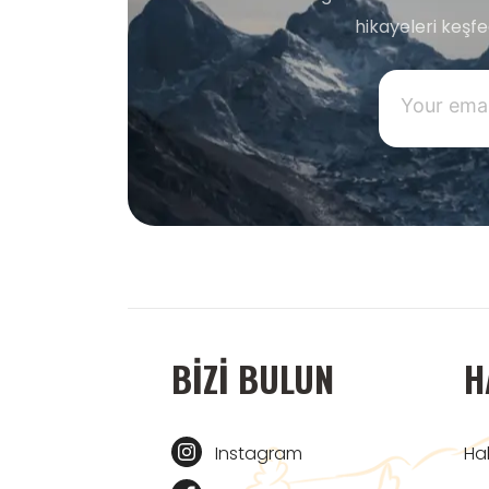
hikayeleri keşf
BIZI BULUN
H
Instagram
Ha