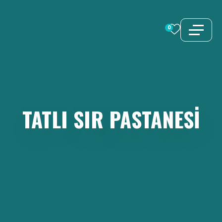
İçeriğe
atla
0
TATLI
SIR
PASTANESI