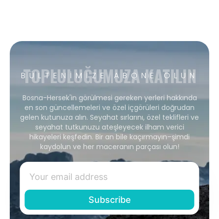
TOPLULUĞUMUZA KATILIN
BÜLTENIMIZE ABONE OLUN
Bosna-Hersek'in görülmesi gereken yerleri hakkında
en son güncellemeleri ve özel içgörüleri doğrudan
gelen kutunuza alın. Seyahat sırlarını, özel teklifleri ve
seyahat tutkunuzu ateşleyecek ilham verici
hikayeleri keşfedin. Bir an bile kaçırmayın–şimdi
kaydolun ve her maceranın parçası olun!