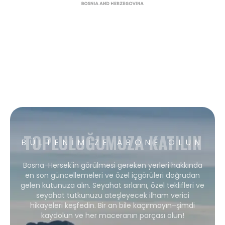
TOPLULUĞUMUZA KATILIN
BÜLTENIMIZE ABONE OLUN
Bosna-Hersek'in görülmesi gereken yerleri hakkında
en son güncellemeleri ve özel içgörüleri doğrudan
gelen kutunuza alın. Seyahat sırlarını, özel teklifleri ve
seyahat tutkunuzu ateşleyecek ilham verici
hikayeleri keşfedin. Bir an bile kaçırmayın–şimdi
kaydolun ve her maceranın parçası olun!