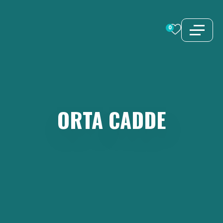
İçeriğe
atla
0
ORTA
CADDE