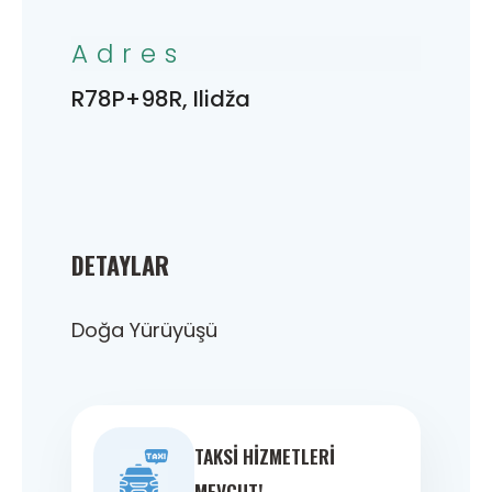
Adres
R78P+98R, Ilidža
DETAYLAR
Doğa Yürüyüşü
TAKSI HIZMETLERI
MEVCUT!