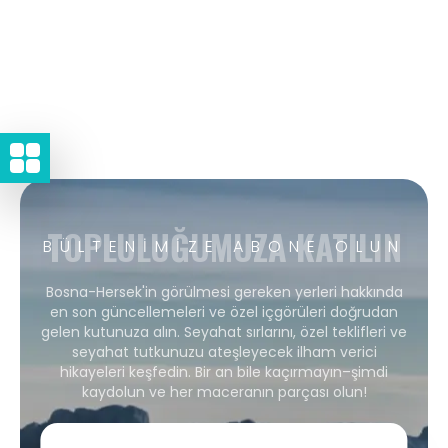
TOPLULUĞUMUZA KATILIN
BÜLTENIMIZE ABONE OLUN
Bosna-Hersek'in görülmesi gereken yerleri hakkında
en son güncellemeleri ve özel içgörüleri doğrudan
gelen kutunuza alın. Seyahat sırlarını, özel teklifleri ve
seyahat tutkunuzu ateşleyecek ilham verici
hikayeleri keşfedin. Bir an bile kaçırmayın–şimdi
kaydolun ve her maceranın parçası olun!