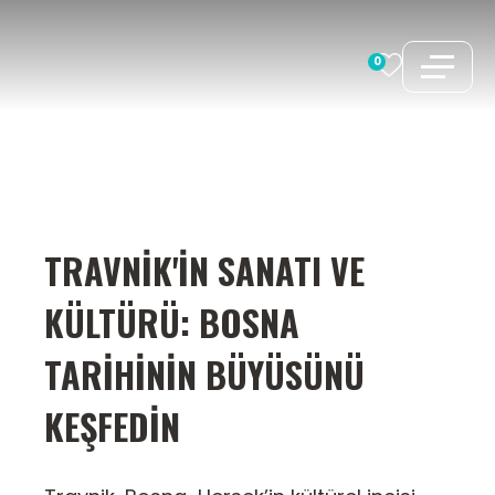
İçeriğe
atla
0
TRAVNIK'IN SANATI VE
KÜLTÜRÜ: BOSNA
TARIHININ BÜYÜSÜNÜ
KEŞFEDIN