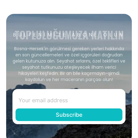
TOPLULUĞUMUZA KATILIN
BÜLTENIMIZE ABONE OLUN
Bosna-Hersek'in görülmesi gereken yerleri hakkında
en son güncellemeleri ve özel içgörüleri doğrudan
gelen kutunuza alın. Seyahat sırlarını, özel teklifleri ve
seyahat tutkunuzu ateşleyecek ilham verici
hikayeleri keşfedin. Bir an bile kaçırmayın–şimdi
kaydolun ve her maceranın parçası olun!