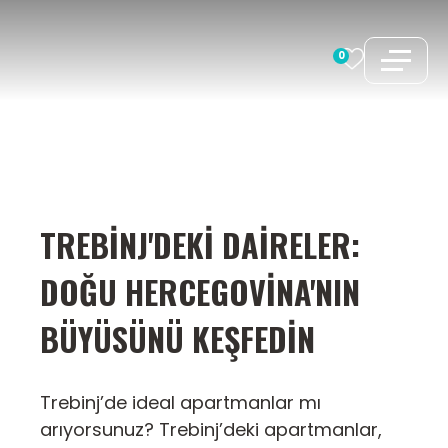
İçeriğe
atla
0
TREBINJ'DEKI DAIRELER:
DOĞU HERCEGOVINA'NIN
BÜYÜSÜNÜ KEŞFEDIN
Trebinj’de ideal apartmanlar mı
arıyorsunuz? Trebinj’deki apartmanlar,