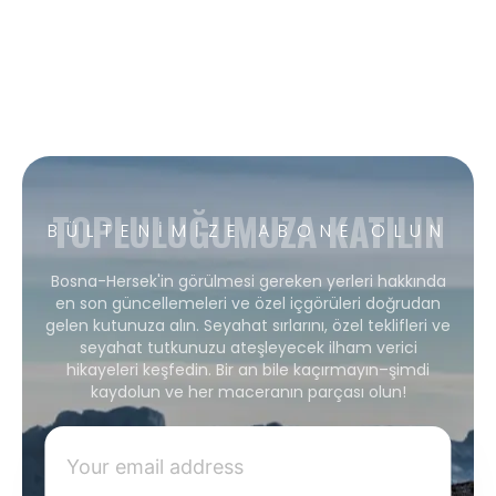
TOPLULUĞUMUZA KATILIN
BÜLTENIMIZE ABONE OLUN
Bosna-Hersek'in görülmesi gereken yerleri hakkında
en son güncellemeleri ve özel içgörüleri doğrudan
gelen kutunuza alın. Seyahat sırlarını, özel teklifleri ve
seyahat tutkunuzu ateşleyecek ilham verici
hikayeleri keşfedin. Bir an bile kaçırmayın–şimdi
kaydolun ve her maceranın parçası olun!