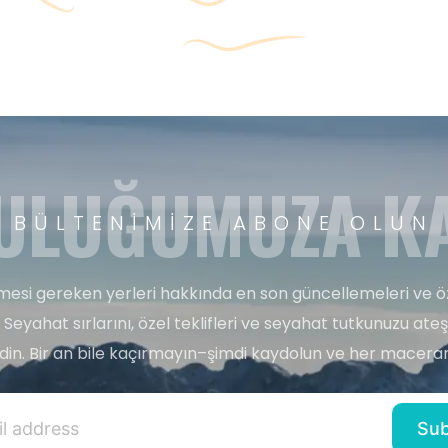
ULUĞUMUZA KA
BÜLTENIMIZE ABONE OLUN
esi gereken yerleri hakkında en son güncellemeleri ve ö
 Seyahat sırlarını, özel teklifleri ve seyahat tutkunuzu ate
edin. Bir an bile kaçırmayın–şimdi kaydolun ve her maceran