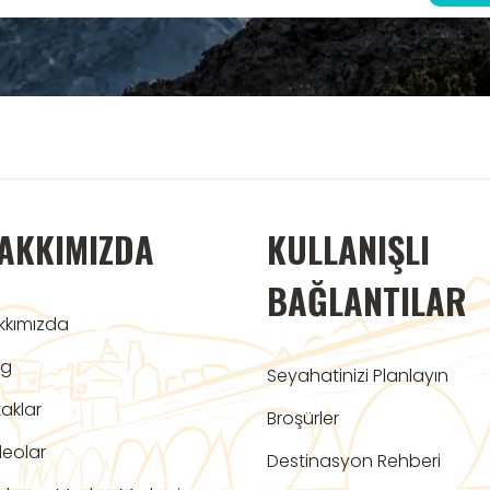
AKKIMIZDA
KULLANIŞLI
BAĞLANTILAR
kkımızda
og
Seyahatinizi Planlayın
aklar
Broşürler
deolar
Destinasyon Rehberi