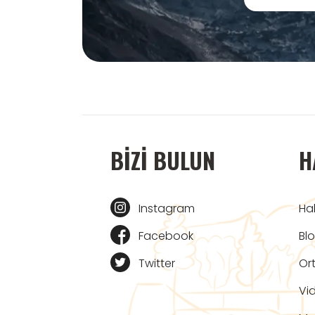
BIZI BULUN
H
Instagram
Ha
Facebook
Bl
Twitter
Ort
Vi