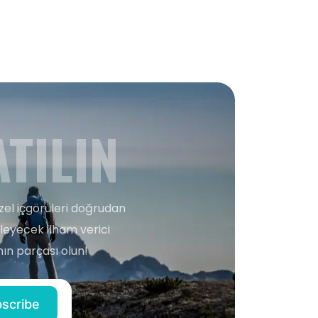
TILIN
zel içgörüleri doğrudan
şleyecek ilham verici
ın parçası olun!