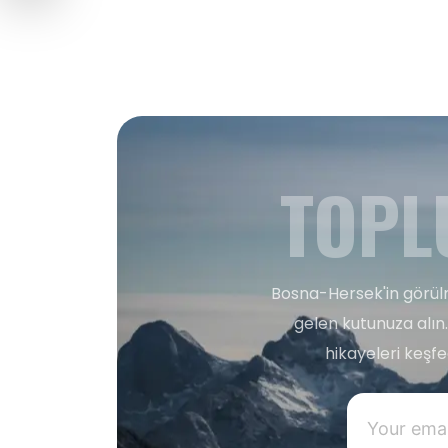
TOPL
Bosna-Hersek'in görülm
gelen kutunuza alın.
hikayeleri keşf