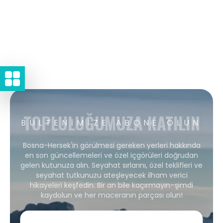
TOPLULUĞUMUZA KATILIN
BÜLTENIMIZE ABONE OLUN
Bosna-Hersek'in görülmesi gereken yerleri hakkında
en son güncellemeleri ve özel içgörüleri doğrudan
gelen kutunuza alın. Seyahat sırlarını, özel teklifleri ve
seyahat tutkunuzu ateşleyecek ilham verici
hikayeleri keşfedin. Bir an bile kaçırmayın–şimdi
kaydolun ve her maceranın parçası olun!