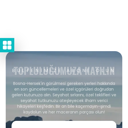
TOPLULUĞUMUZA KATILIN
BÜLTENIMIZE ABONE OLUN
Bosna-Hersek'in görülmesi gereken yerleri hakkında
en son güncellemeleri ve özel içgörüleri doğrudan
gelen kutunuza alın. Seyahat sırlarını, özel teklifleri ve
seyahat tutkunuzu ateşleyecek ilham verici
hikayeleri keşfedin. Bir an bile kaçırmayın–şimdi
kaydolun ve her maceranın parçası olun!