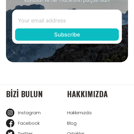
kaydolun ve her maceranın parçası olun!
BIZI BULUN
HAKKIMIZDA
Instagram
Hakkımızda
Facebook
Blog
Twitter
Ortaklar