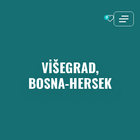
İçeriğe
atla
0
VIŠEGRAD,
BOSNA-HERSEK