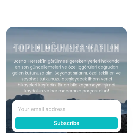
TOPLULUĞUMUZA KATILIN
BÜLTENIMIZE ABONE OLUN
Bosna-Hersek'in görülmesi gereken yerleri hakkında
en son güncellemeleri ve özel içgörüleri doğrudan
gelen kutunuza alın. Seyahat sırlarını, özel teklifleri ve
seyahat tutkunuzu ateşleyecek ilham verici
hikayeleri keşfedin. Bir an bile kaçırmayın–şimdi
kaydolun ve her maceranın parçası olun!