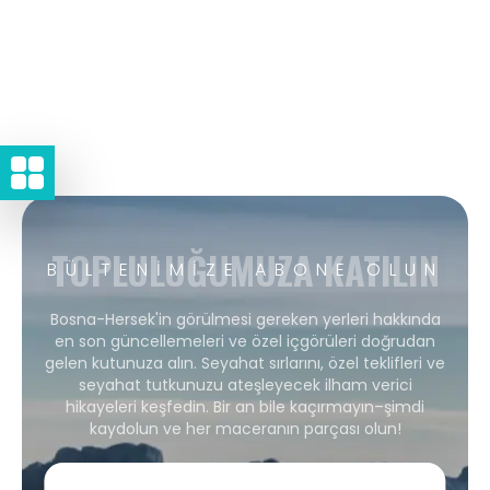
TOPLULUĞUMUZA KATILIN
BÜLTENIMIZE ABONE OLUN
Bosna-Hersek'in görülmesi gereken yerleri hakkında
en son güncellemeleri ve özel içgörüleri doğrudan
gelen kutunuza alın. Seyahat sırlarını, özel teklifleri ve
seyahat tutkunuzu ateşleyecek ilham verici
hikayeleri keşfedin. Bir an bile kaçırmayın–şimdi
kaydolun ve her maceranın parçası olun!