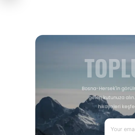
TOPL
Bosna-Hersek'in görülm
gelen kutunuza alın.
hikayeleri keşf