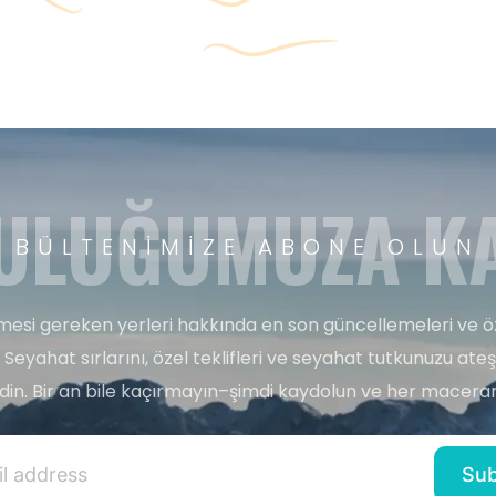
ULUĞUMUZA KA
BÜLTENIMIZE ABONE OLUN
esi gereken yerleri hakkında en son güncellemeleri ve ö
 Seyahat sırlarını, özel teklifleri ve seyahat tutkunuzu ate
edin. Bir an bile kaçırmayın–şimdi kaydolun ve her maceran