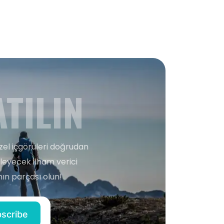
TILIN
zel içgörüleri doğrudan
şleyecek ilham verici
ın parçası olun!