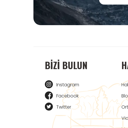
BIZI BULUN
H
Instagram
Ha
Facebook
Bl
Twitter
Ort
Vi