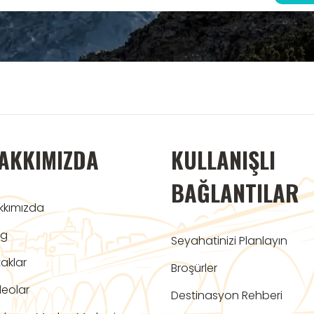
AKKIMIZDA
KULLANIŞLI
BAĞLANTILAR
kkımızda
og
Seyahatinizi Planlayın
aklar
Broşürler
deolar
Destinasyon Rehberi