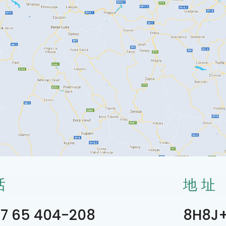
话
地址
7 65 404-208
8H8J+