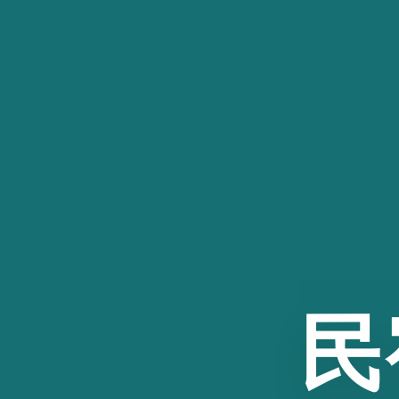
跳
至
内
容
民