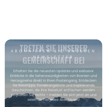
TRETEN SIE UNSERER
ABONNIEREN SIE UNSEREN
GEMEINSCHAFT BEI
NEWSLETTER
Erhalten Sie die neuesten Updates und exklusive
Einblicke in die Sehenswürdigkeiten von Bosnien und
Herzegowina direkt in Ihren Posteingang. Entdecken
Sie Reisetipps, Sonderangebote und inspirierende
Geschichten, die Ihre Reiselust entfachen werden.
Verpassen Sie nichts – melden Sie sich jetzt an und
seien Sie Teil jedes Abenteuers!