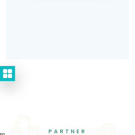
PARTNER
gen