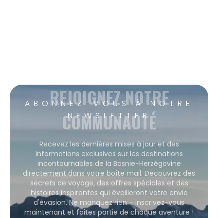
REJOIGNEZ NOTRE
ABONNEZ-VOUS À NOTRE
COMMUNAUTÉ
NEWSLETTER
Recevez les dernières mises à jour et des
informations exclusives sur les destinations
incontournables de la Bosnie-Herzégovine
directement dans votre boîte mail. Découvrez des
secrets de voyage, des offres spéciales et des
histoires inspirantes qui éveilleront votre envie
d'évasion. Ne manquez rien – inscrivez-vous
maintenant et faites partie de chaque aventure !