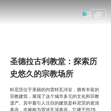
跳
至
0
内
容
圣德拉古利教堂：探索历
史悠久的宗教场所
科尼茨位于美丽的内雷特瓦河谷，拥有丰富的
宗教建筑，展现了这个城市多元的文化和宗教
遗产。其中最引人注目的建筑是科尼茨的老清
真寺，也被称为雷波瓦清真寺。它建于1579