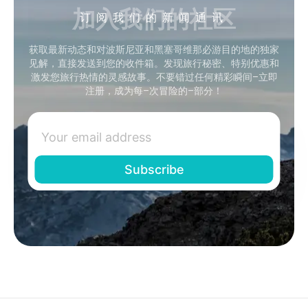
加入我们的社区
订阅我们的新闻通讯
获取最新动态和对波斯尼亚和黑塞哥维那必游目的地的独家
见解，直接发送到您的收件箱。发现旅行秘密、特别优惠和
激发您旅行热情的灵感故事。不要错过任何精彩瞬间–立即
注册，成为每–次冒险的–部分！