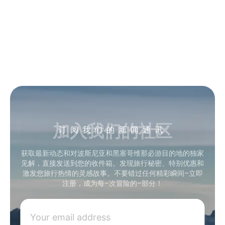
加入我们的社区
订阅我们的新闻通讯
获取最新动态和对波斯尼亚和黑塞哥维那必游目的地的独家
见解，直接发送到您的收件箱。发现旅行秘密、特别优惠和
激发您旅行热情的灵感故事。不要错过任何精彩瞬间–立即
注册，成为每–次冒险的–部分！