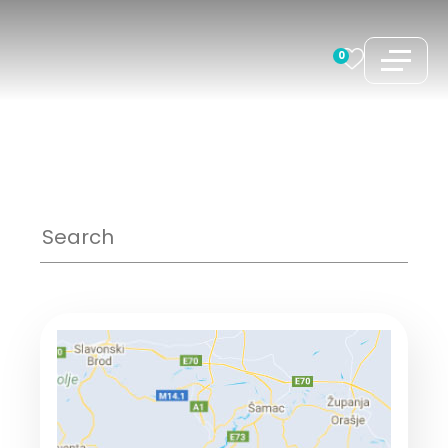
跳
至
0
内
容