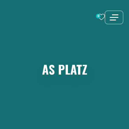
Zum
Inhalt
0
springen
AS
PLATZ