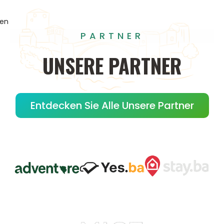
gen
PARTNER
UNSERE
PARTNER
Entdecken Sie Alle Unsere Partner