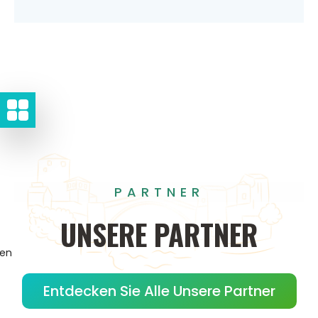
PARTNER
UNSERE
PARTNER
gen
Entdecken Sie Alle Unsere Partner