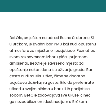
BetOle, smješten na adresi Bosne Srebrene 31
u Brčkom, je živahni bar PMU koji nudi opuštenu
atmosferu za mještane i posjetioce. Poznat po
svom raznovrsnom izboru pića i prijatnom
ambijentu, BetOle je savršeno mjesto za
opuštanje nakon dana istraživanja grada. Bar
često nudi muziku uživo, čime se dodatno
pojačava doživljaj za goste. Bilo da preferirate
uživati u svojim pićima u baru ili ih ponijeti sa
sobom, BetOle zadovoljava sve ukuse, čineći
ga nezaobilaznom destinacijom u Brčkom.