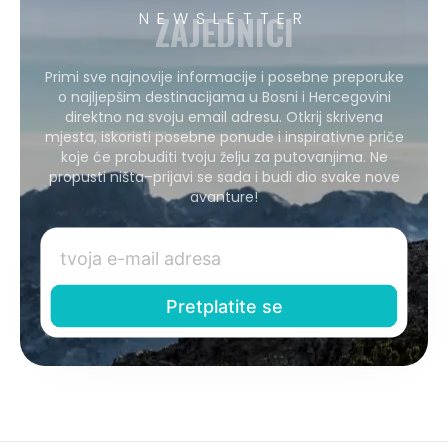
ZAJEDNICI
NEWSLETTER
Primi sve najnovije informacije i posebne preporuke
o najljepšim destinacijama u Bosni i Hercegovini
direktno na svoju email adresu. Otkrij skrivena
mjesta, iskoristi posebne ponude i inspirativne priče
koje će probuditi tvoju želju za putovanjima. Ne
propusti ništa–prijavi se sada i budi dio svake nove
avanture!