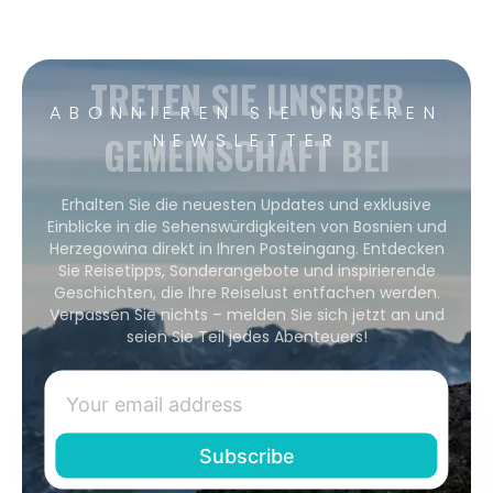
TRETEN SIE UNSERER
ABONNIEREN SIE UNSEREN
GEMEINSCHAFT BEI
NEWSLETTER
Erhalten Sie die neuesten Updates und exklusive
Einblicke in die Sehenswürdigkeiten von Bosnien und
Herzegowina direkt in Ihren Posteingang. Entdecken
Sie Reisetipps, Sonderangebote und inspirierende
Geschichten, die Ihre Reiselust entfachen werden.
Verpassen Sie nichts – melden Sie sich jetzt an und
seien Sie Teil jedes Abenteuers!