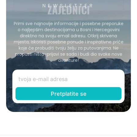
ZAJEDNICI
NEWSLETTER
Primi sve najnovije informacije i posebne preporuke
o najljepšim destinacijama u Bosni i Hercegovini
direktno na svoju email adresu. Otkrij skrivena
mjesta, iskoristi posebne ponude i inspirativne priče
koje će probuditi tvoju želju za putovanjima. Ne
propusti ništa–prijavi se sada i budi dio svake nove
avanture!