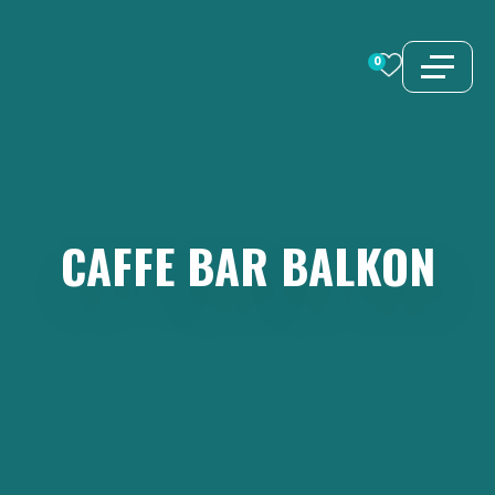
Preskoči
na
0
sadržaj
CAFFE
BAR
BALKON