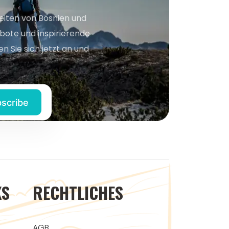
keiten von Bosnien und
bote und inspirierende
n Sie sich jetzt an und
KS
RECHTLICHES
AGB