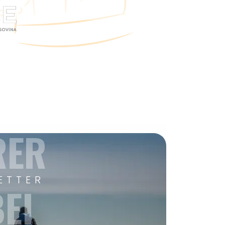
RER
ETTER
EI