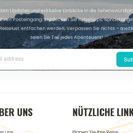
sten Updates und exklusive Einblicke in die Sehenswürdig
 Ihren Posteingang. Entdecken Sie Reisetipps, Sonderange
Reiselust entfachen werden. Verpassen Sie nichts – melde
seien Sie Teil jedes Abenteuers!
BER UNS
NÜTZLICHE LIN
er uns
Planen Sie Ihre Reise