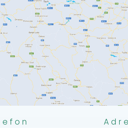
lefon
Adr