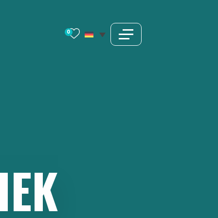
0
HEK