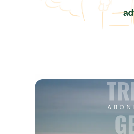
TR
ABON
G