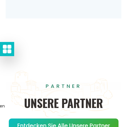
PARTNER
UNSERE
PARTNER
gen
Entdecken Sie Alle Unsere Partner