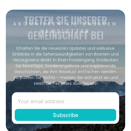
TRETEN SIE UNSERER
ABONNIEREN SIE UNSEREN
GEMEINSCHAFT BEI
NEWSLETTER
Erhalten Sie die neuesten Updates und exklusive
Einblicke in die Sehenswürdigkeiten von Bosnien und
Herzegowina direkt in Ihren Posteingang. Entdecken
Sie Reisetipps, Sonderangebote und inspirierende
Geschichten, die Ihre Reiselust entfachen werden.
Verpassen Sie nichts – melden Sie sich jetzt an und
seien Sie Teil jedes Abenteuers!