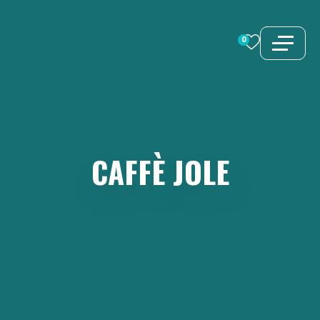
Vai
al
0
contenuto
CAFFÈ
JOLE