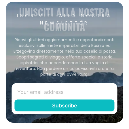
UNISCITI ALLA NOSTRA
ISCRIVITI ALLA NOSTRA
COMUNITÀ
NEWSLETTER
Ricevi gli ultimi aggiornamenti e approfondimenti
esclusivi sulle mete imperdibili della Bosnia ed
Erzegovina direttamente nella tua casella di posta.
Scopri segreti di viaggio, offerte speciali e storie
ispiratrici che accenderanno la tua voglia di
avventura. Non perdere un colpo–iscriviti ora e fai
parte di ogni avventura!