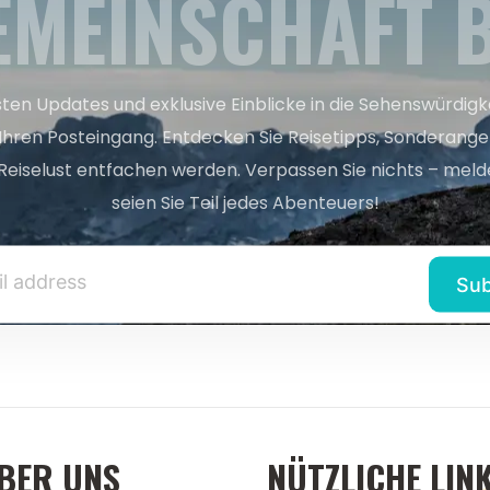
EMEINSCHAFT B
sten Updates und exklusive Einblicke in die Sehenswürdig
 Ihren Posteingang. Entdecken Sie Reisetipps, Sonderange
Reiselust entfachen werden. Verpassen Sie nichts – melde
seien Sie Teil jedes Abenteuers!
BER UNS
NÜTZLICHE LIN