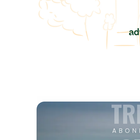
TR
ABON