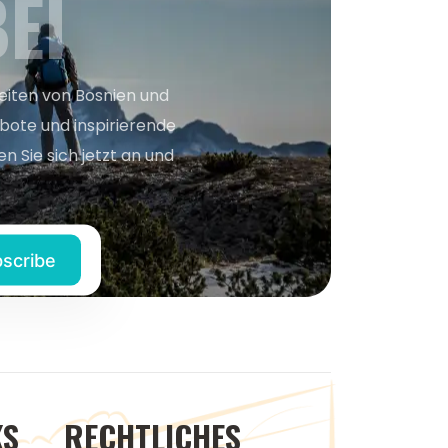
EI
keiten von Bosnien und
bote und inspirierende
n Sie sich jetzt an und
KS
RECHTLICHES