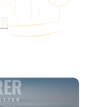
RER
ETTER