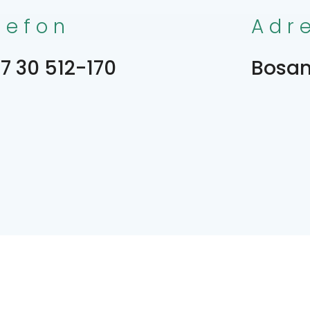
lefon
Adr
7 30 512-170
Bosan