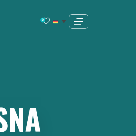
0
SNA