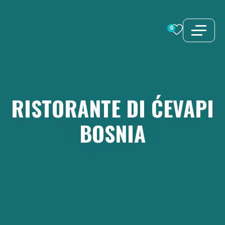
Vai
al
0
contenuto
RISTORANTE
DI
ĆEVAPI
BOSNIA