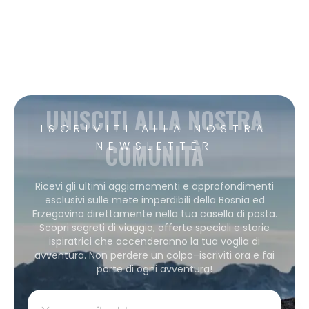
UNISCITI ALLA NOSTRA
ISCRIVITI ALLA NOSTRA
COMUNITÀ
NEWSLETTER
Ricevi gli ultimi aggiornamenti e approfondimenti
esclusivi sulle mete imperdibili della Bosnia ed
Erzegovina direttamente nella tua casella di posta.
Scopri segreti di viaggio, offerte speciali e storie
ispiratrici che accenderanno la tua voglia di
avventura. Non perdere un colpo–iscriviti ora e fai
parte di ogni avventura!