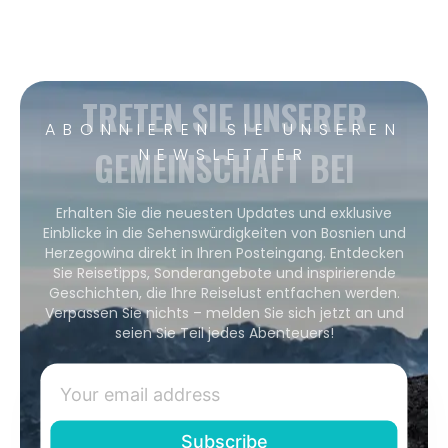
TRETEN SIE UNSERER
ABONNIEREN SIE UNSEREN
GEMEINSCHAFT BEI
NEWSLETTER
Erhalten Sie die neuesten Updates und exklusive
Einblicke in die Sehenswürdigkeiten von Bosnien und
Herzegowina direkt in Ihren Posteingang. Entdecken
Sie Reisetipps, Sonderangebote und inspirierende
Geschichten, die Ihre Reiselust entfachen werden.
Verpassen Sie nichts – melden Sie sich jetzt an und
seien Sie Teil jedes Abenteuers!