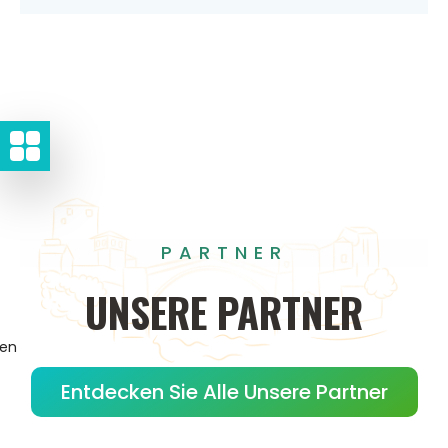
PARTNER
UNSERE
PARTNER
gen
Entdecken Sie Alle Unsere Partner