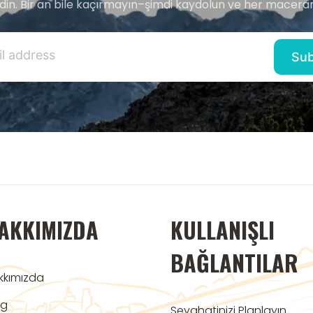
edin. Bir an bile kaçırmayın–şimdi kaydolun ve her maceran
AKKIMIZDA
KULLANIŞLI
BAĞLANTILAR
kkımızda
og
Seyahatinizi Planlayın