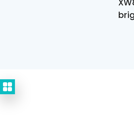
XW8
bri