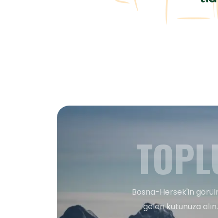
TOPL
Bosna-Hersek'in görülm
gelen kutunuza alın.