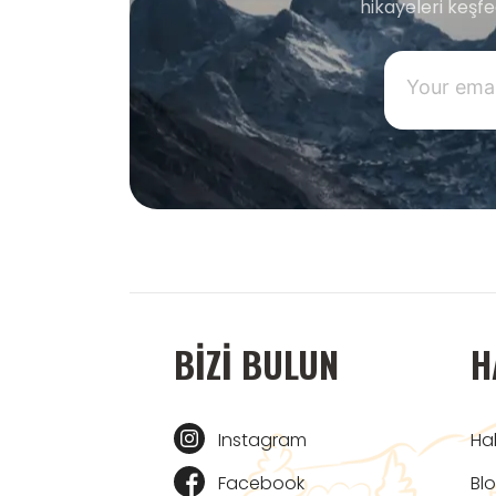
hikayeleri keşf
BIZI BULUN
H
Instagram
Ha
Facebook
Bl