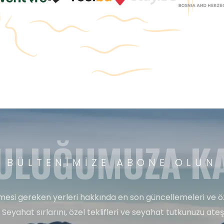
ULUĞUMUZA KA
BÜLTENIMIZE ABONE OLUN
esi gereken yerleri hakkında en son güncellemeleri ve ö
 Seyahat sırlarını, özel teklifleri ve seyahat tutkunuzu ate