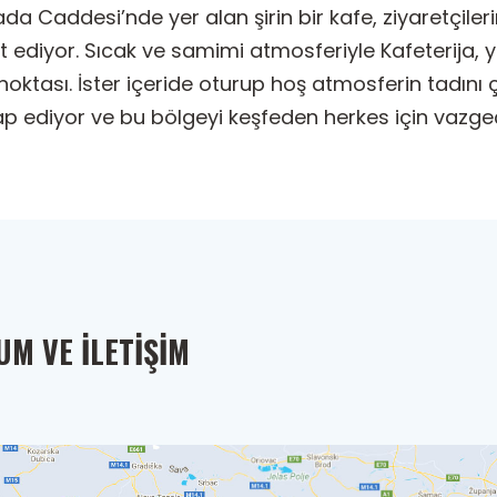
ada Caddesi’nde yer alan şirin bir kafe, ziyaretçile
 ediyor. Sıcak ve samimi atmosferiyle Kafeterija, y
ktası. İster içeride oturup hoş atmosferin tadını çık
ap ediyor ve bu bölgeyi keşfeden herkes için vazgeç
M VE İLETIŞIM