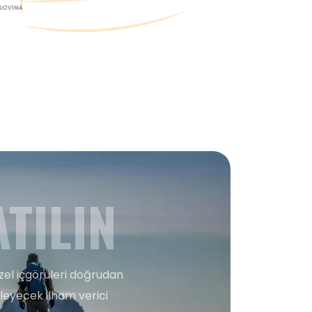
TILIN
zel içgörüleri doğrudan
şleyecek ilham verici