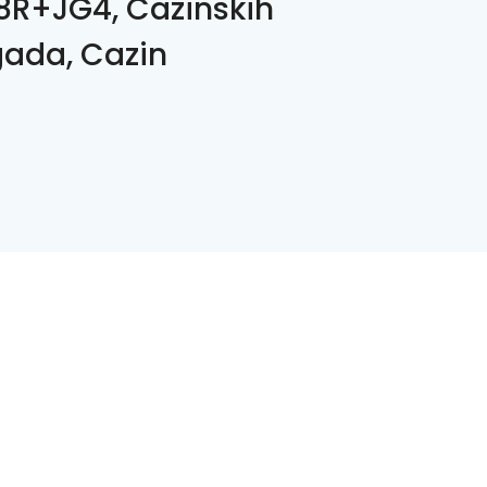
R+JG4, Cazinskih
gada, Cazin