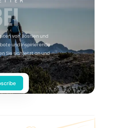
ETTER
EI
keiten von Bosnien und
bote und inspirierende
n Sie sich jetzt an und