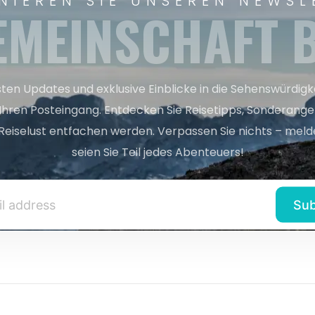
NIEREN SIE UNSEREN NEWSL
EMEINSCHAFT B
sten Updates und exklusive Einblicke in die Sehenswürdig
 Ihren Posteingang. Entdecken Sie Reisetipps, Sonderange
Reiselust entfachen werden. Verpassen Sie nichts – melde
seien Sie Teil jedes Abenteuers!