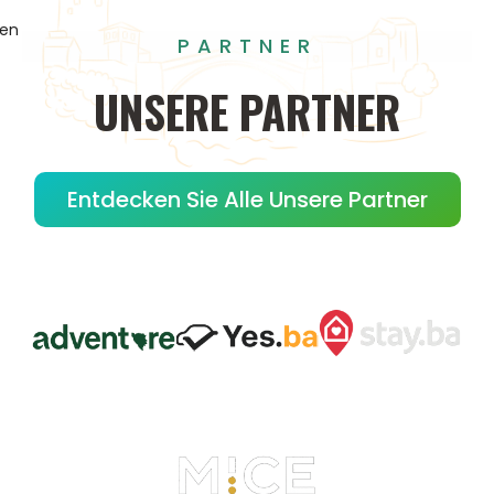
gen
PARTNER
UNSERE
PARTNER
Entdecken Sie Alle Unsere Partner