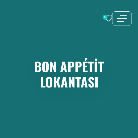
İçeriğe
atla
0
BON
APPÉTIT
LOKANTASI