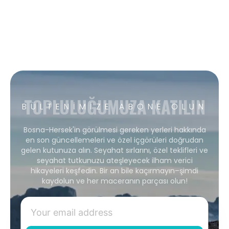
TOPLULUĞUMUZA KATILIN
BÜLTENIMIZE ABONE OLUN
Bosna-Hersek'in görülmesi gereken yerleri hakkında
en son güncellemeleri ve özel içgörüleri doğrudan
gelen kutunuza alın. Seyahat sırlarını, özel teklifleri ve
seyahat tutkunuzu ateşleyecek ilham verici
hikayeleri keşfedin. Bir an bile kaçırmayın–şimdi
kaydolun ve her maceranın parçası olun!