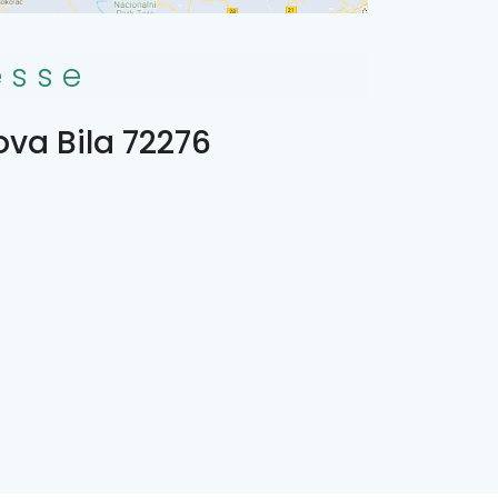
esse
ova Bila 72276