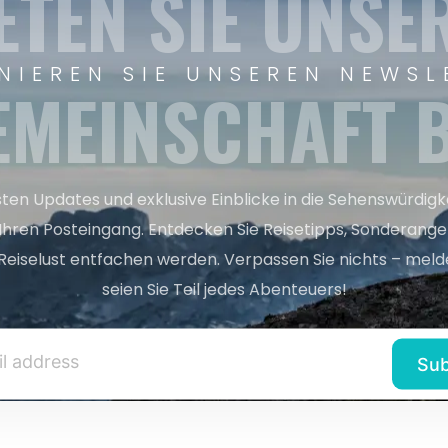
ETEN SIE UNSE
NIEREN SIE UNSEREN NEWSL
EMEINSCHAFT B
sten Updates und exklusive Einblicke in die Sehenswürdig
 Ihren Posteingang. Entdecken Sie Reisetipps, Sonderange
Reiselust entfachen werden. Verpassen Sie nichts – melde
seien Sie Teil jedes Abenteuers!