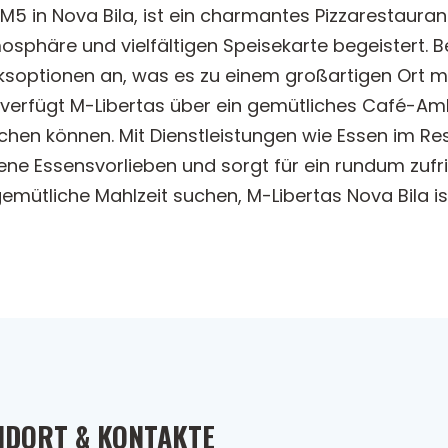
 M5 in Nova Bila, ist ein charmantes Pizzarestaura
sphäre und vielfältigen Speisekarte begeistert. Be
ksoptionen an, was es zu einem großartigen Ort 
erfügt M-Libertas über ein gemütliches Café-Ambie
uchen können. Mit Dienstleistungen wie Essen im R
ne Essensvorlieben und sorgt für ein rundum zufrie
emütliche Mahlzeit suchen, M-Libertas Nova Bila ist
NDORT & KONTAKTE