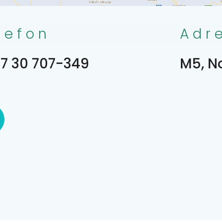
lefon
Adr
7 30 707-349
M5, N