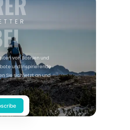
RER
ETTER
EI
keiten von Bosnien und
bote und inspirierende
n Sie sich jetzt an und