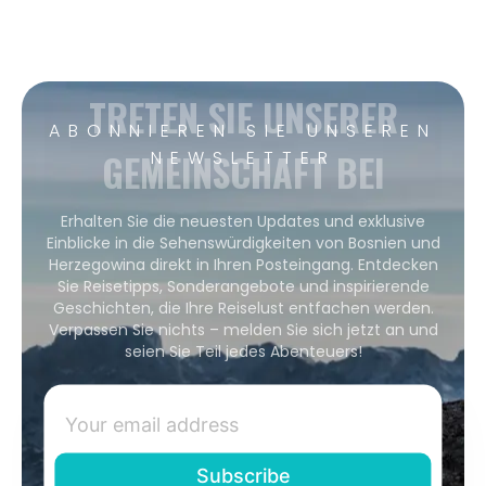
TRETEN SIE UNSERER
ABONNIEREN SIE UNSEREN
GEMEINSCHAFT BEI
NEWSLETTER
Erhalten Sie die neuesten Updates und exklusive
Einblicke in die Sehenswürdigkeiten von Bosnien und
Herzegowina direkt in Ihren Posteingang. Entdecken
Sie Reisetipps, Sonderangebote und inspirierende
Geschichten, die Ihre Reiselust entfachen werden.
Verpassen Sie nichts – melden Sie sich jetzt an und
seien Sie Teil jedes Abenteuers!