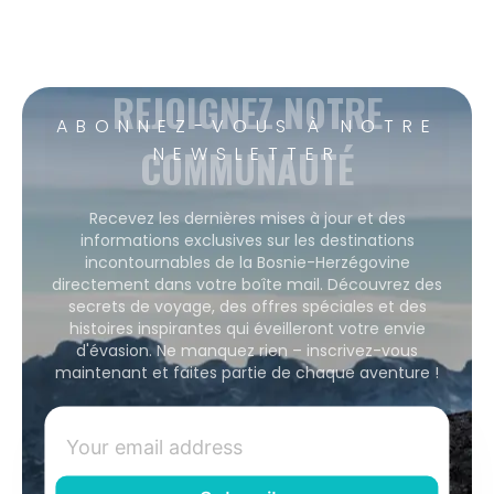
REJOIGNEZ NOTRE
ABONNEZ-VOUS À NOTRE
COMMUNAUTÉ
NEWSLETTER
Recevez les dernières mises à jour et des
informations exclusives sur les destinations
incontournables de la Bosnie-Herzégovine
directement dans votre boîte mail. Découvrez des
secrets de voyage, des offres spéciales et des
histoires inspirantes qui éveilleront votre envie
d'évasion. Ne manquez rien – inscrivez-vous
maintenant et faites partie de chaque aventure !