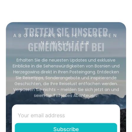
TRETEN SIE UNSERER
ABONNIEREN SIE UNSEREN
GEMEINSCHAFT BEI
NEWSLETTER
Erhalten Sie die neuesten Updates und exklusive
Einblicke in die Sehenswürdigkeiten von Bosnien und
Herzegowina direkt in Ihren Posteingang. Entdecken
Sie Reisetipps, Sonderangebote und inspirierende
Geschichten, die Ihre Reiselust entfachen werden.
Verpassen Sie nichts – melden Sie sich jetzt an und
seien Sie Teil jedes Abenteuers!